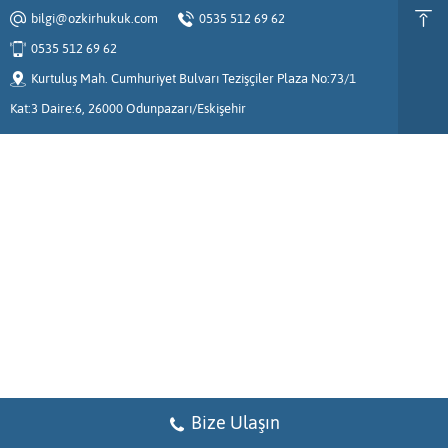
bilgi@ozkirhukuk.com
0535 512 69 62
0535 512 69 62
Kurtuluş Mah. Cumhuriyet Bulvarı Tezişçiler Plaza No:73/1
Kat:3 Daire:6, 26000 Odunpazarı/Eskişehir
Bize Ulaşın